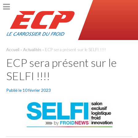
ACCUEIL
PRÉSENTATION
Accueil
»
Actualités
»
ECP sera présent sur le SELFI !!!!
ECP sera présent sur le
L’entreprise
SELFI !!!!
Règlementation et certifications
Publié le 10 février 2023
L’innovation
Historique
PRODUITS