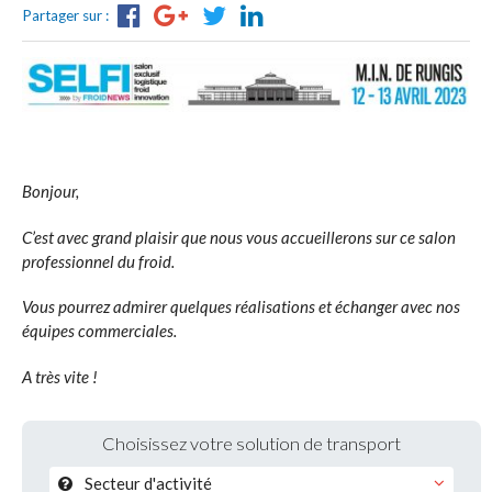
Véhicules disponibles
Partager sur :
Cellules intégrées
Caisses rapportées
Groupes frigorifiques
Bonjour,
C’est avec grand plaisir que nous vous accueillerons sur ce salon
Options
professionnel du froid.
SERVICES
Vous pourrez admirer quelques réalisations et échanger avec nos
équipes commerciales.
Centre de test / Renouvellement
A très vite !
d’agrément ATP
Choisissez votre solution de transport
Maintenance des équipements
isothermes et frigorifiques
Secteur d'activité