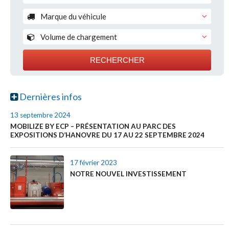
Tous
Marque du véhicule
Véhicules frigorifiques d’occasion
Métiers de bouche
Tous
Volume de chargement
Réparation de la carrosserie
Médical
CITROËN
Tous
RECHERCHER
Autres denrées périssables
FIAT
CONSTRUCTEURS
de 1.5 m3 à 2.3 m3
IVECO
jusqu'à 2 m³
Dernières infos
CITROËN
MERCEDES-BENZ
de 2 à 5 m³
13 septembre 2024
NISSAN
plus de 5m³
FIAT Professional
MOBILIZE BY ECP – PRÉSENTATION AU PARC DES
EXPOSITIONS D’HANOVRE DU 17 AU 22 SEPTEMBRE 2024
OPEL
PEUGEOT
IVECO
17 février 2023
RENAULT
NOTRE NOUVEL INVESTISSEMENT
MERCEDES-BENZ
RENAULT Trucks
TOYOTA
NISSAN
VOLKSWAGEN