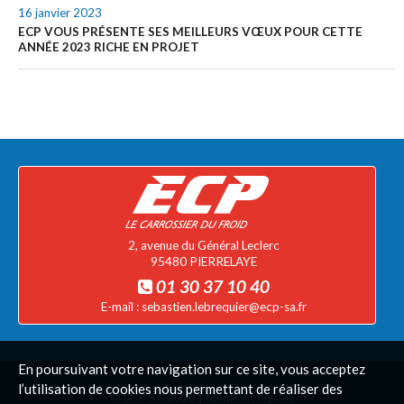
OPEL
16 janvier 2023
ECP VOUS PRÉSENTE SES MEILLEURS VŒUX POUR CETTE
ANNÉE 2023 RICHE EN PROJET
PEUGEOT
RENAULT
RENAULT Trucks
TOYOTA
2, avenue du Général Leclerc
VOLKSWAGEN
95480
PIERRELAYE
01 30 37 10 40
VOS MÉTIERS
E-mail :
sebastien.lebrequier@ecp-sa.fr
ACTUALITÉS
En poursuivant votre navigation sur ce site, vous acceptez
l’utilisation de cookies nous permettant de réaliser des
CONTACT
© ECP SA 2026 |
Mentions légales