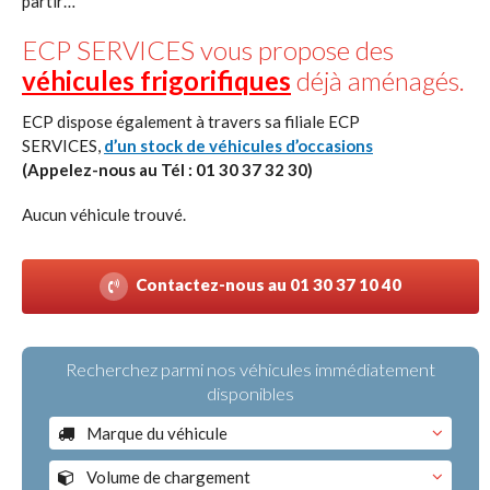
partir…
Véhicules disponibles
ECP SERVICES vous propose des
Cellules intégrées
véhicules frigorifiques
déjà aménagés.
ECP dispose également à travers sa filiale ECP
Caisses rapportées
SERVICES,
d’un stock de véhicules d’occasions
(Appelez-nous au Tél : 01 30 37 32 30)
Groupes frigorifiques
Aucun véhicule trouvé.
Options
Contactez-nous au 01 30 37 10 40
SERVICES
Centre de test / Renouvellement
Recherchez parmi nos véhicules immédiatement
d’agrément ATP
disponibles
Marque du véhicule
Maintenance des équipements
isothermes et frigorifiques
Tous
Volume de chargement