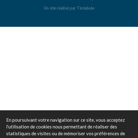
OPEL
Un site réalisé par
Tintabule
PEUGEOT
RENAULT
RENAULT Trucks
TOYOTA
VOLKSWAGEN
VOS MÉTIERS
ACTUALITÉS
En poursuivant votre navigation sur ce site, vous acceptez
l’utilisation de cookies nous permettant de réaliser des
statistiques de visites ou de mémoriser vos préférences de
CONTACT