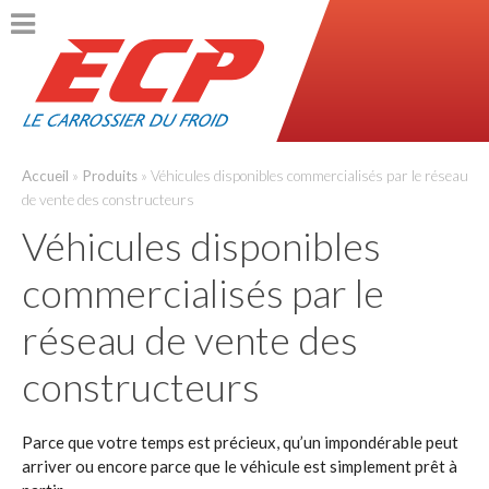
ACCUEIL
PRÉSENTATION
Accueil
»
Produits
»
Véhicules disponibles commercialisés par le réseau
de vente des constructeurs
L’entreprise
Véhicules disponibles
Règlementation et certifications
commercialisés par le
réseau de vente des
L’innovation
constructeurs
Historique
Parce que votre temps est précieux, qu’un impondérable peut
PRODUITS
arriver ou encore parce que le véhicule est simplement prêt à