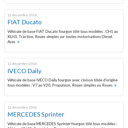
OPEL
12 décembre 2016
PEUGEOT
FIAT Ducato
Véhicule de base FIAT Ducato fourgon tôlé tous modèles : CH1 au
RENAULT
XLH3, Traction, Roues simples sur toutes motorisations Diesel.
Avec
RENAULT Trucks
TOYOTA
12 décembre 2016
IVECO Daily
VOLKSWAGEN
Véhicule de base IVECO Daily fourgon avec cloison tôlée d’origine
tous modèles : V7 au V20, Propulsion, Roues simples ou Roues
VOS MÉTIERS
12 décembre 2016
ACTUALITÉS
MERCEDES Sprinter
Véhicule de base MERCEDES Sprinter fourgon tôlé tous modèles :
CONTACT