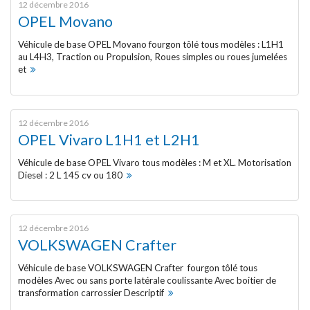
12 décembre 2016
OPEL Movano
Véhicules frigorifiques d’occasion
Véhicule de base OPEL Movano fourgon tôlé tous modèles : L1H1
au L4H3, Traction ou Propulsion, Roues simples ou roues jumelées
Réparation de la carrosserie
et
CONSTRUCTEURS
12 décembre 2016
CITROËN
OPEL Vivaro L1H1 et L2H1
Véhicule de base OPEL Vivaro tous modèles : M et XL. Motorisation
FIAT Professional
Diesel : 2 L 145 cv ou 180
IVECO
12 décembre 2016
VOLKSWAGEN Crafter
MERCEDES-BENZ
Véhicule de base VOLKSWAGEN Crafter fourgon tôlé tous
NISSAN
modèles Avec ou sans porte latérale coulissante Avec boitier de
transformation carrossier Descriptif