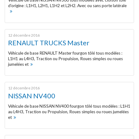
Véhicule de base NISSAN NV300 tous modèles avec cloison tôlé
Véhicules disponibles
d’origine : L1H1, L2H1, L1H2 et L2H2. Avec ou sans porte latérale
Cellules intégrées
12 décembre 2016
Caisses rapportées
RENAULT TRUCKS Master
Véhicule de base RENAULT Master fourgon tôlé tous modèles :
Groupes frigorifiques
L1H1 au L4H3, Traction ou Propulsion, Roues simples ou roues
jumelées et
Options
SERVICES
12 décembre 2016
NISSAN NV400
Centre de test / Renouvellement
Véhicule de base NISSAN NV400 fourgon tôlé tous modèles : L1H1
d’agrément ATP
au L4H3, Traction ou Propulsion, Roues simples ou roues jumelées
et
Maintenance des équipements
isothermes et frigorifiques