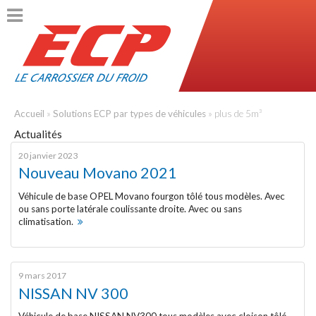
ACCUEIL
PRÉSENTATION
Accueil
»
Solutions ECP par types de véhicules
»
plus de 5m³
Actualités
L’entreprise
20 janvier 2023
Nouveau Movano 2021
Règlementation et certifications
Véhicule de base OPEL Movano fourgon tôlé tous modèles. Avec
ou sans porte latérale coulissante droite. Avec ou sans
L’innovation
climatisation.
Historique
9 mars 2017
PRODUITS
NISSAN NV 300