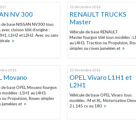
2017
12 décembre 2016
SAN NV 300
RENAULT TRUCKS
Master
e de base NISSAN NV300 tous
avec cloison tôlé d’origine :
Véhicule de base RENAULT
2H1, L1H2 et L2H2. Avec ou sans
Master fourgon tôlé tous modèles : 
térale
au L4H3, Traction ou Propulsion, Ro
simples ou roues jumelées et
mbre 2016
12 décembre 2016
L Movano
OPEL Vivaro L1H1 et
L2H1
e de base OPEL Movano fourgon
us modèles : L1H1 au L4H3,
Véhicule de base OPEL Vivaro tous
n ou Propulsion, Roues simples
modèles : M et XL. Motorisation Diese
s jumelées et
2 L 145 cv ou 180