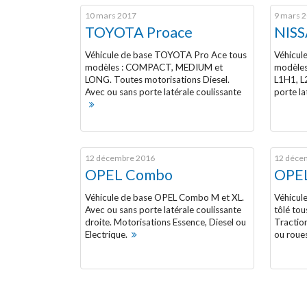
10 mars 2017
9 mars 
TOYOTA Proace
NIS
Véhicule de base TOYOTA Pro Ace tous
Véhicul
modèles : COMPACT, MEDIUM et
modèles 
LONG. Toutes motorisations Diesel.
L1H1, L
Avec ou sans porte latérale coulissante
porte la
12 décembre 2016
12 déce
OPEL Combo
OPE
Véhicule de base OPEL Combo M et XL.
Véhicul
Avec ou sans porte latérale coulissante
tôlé to
droite. Motorisations Essence, Diesel ou
Tractio
Electrique.
ou roue