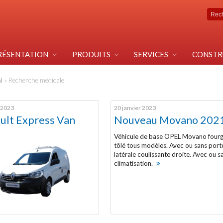
RÉSENTATION
PRODUITS
SERVICES
CONSTR
l
»
Recherche médicale
r 2023
20 janvier 2023
ult Express Van
Nouveau Movano 202
Véhicule de base OPEL Movano four
tôlé tous modèles. Avec ou sans port
latérale coulissante droite. Avec ou s
climatisation.