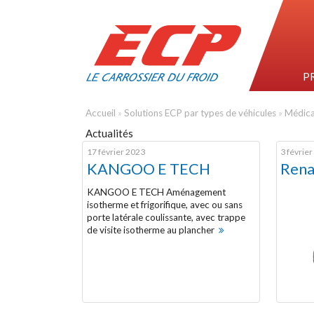
P
Accueil
»
Solutions ECP par types de véhicules
»
Médica
Actualités
17 février 2023
3 févrie
KANGOO E TECH
Rena
KANGOO E TECH Aménagement
isotherme et frigorifique, avec ou sans
porte latérale coulissante, avec trappe
de visite isotherme au plancher