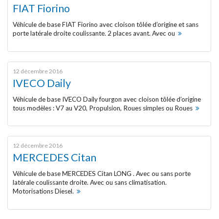
FIAT Fiorino
Véhicules frigorifiques d’occasion
Véhicule de base FIAT Fiorino avec cloison tôlée d’origine et sans
porte latérale droite coulissante. 2 places avant. Avec ou
Réparation de la carrosserie
CONSTRUCTEURS
12 décembre 2016
IVECO Daily
CITROËN
Véhicule de base IVECO Daily fourgon avec cloison tôlée d’origine
tous modèles : V7 au V20, Propulsion, Roues simples ou Roues
FIAT Professional
IVECO
12 décembre 2016
MERCEDES Citan
MERCEDES-BENZ
Véhicule de base MERCEDES Citan LONG . Avec ou sans porte
latérale coulissante droite. Avec ou sans climatisation.
Motorisations Diesel.
NISSAN