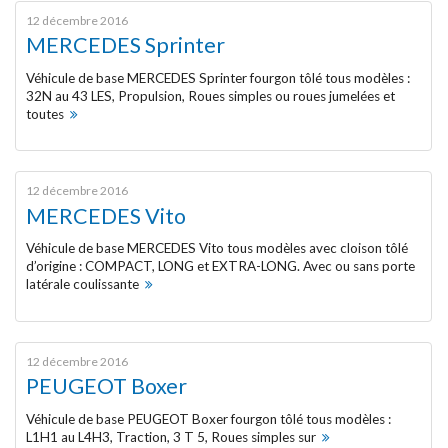
OPEL
12 décembre 2016
MERCEDES Sprinter
PEUGEOT
Véhicule de base MERCEDES Sprinter fourgon tôlé tous modèles :
32N au 43 LES, Propulsion, Roues simples ou roues jumelées et
toutes
RENAULT
RENAULT Trucks
12 décembre 2016
MERCEDES Vito
TOYOTA
Véhicule de base MERCEDES Vito tous modèles avec cloison tôlé
d’origine : COMPACT, LONG et EXTRA-LONG. Avec ou sans porte
VOLKSWAGEN
latérale coulissante
VOS MÉTIERS
12 décembre 2016
ACTUALITÉS
PEUGEOT Boxer
Véhicule de base PEUGEOT Boxer fourgon tôlé tous modèles :
CONTACT
L1H1 au L4H3, Traction, 3 T 5, Roues simples sur