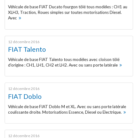
Véhicules disponibles
Véhicule de base FIAT Ducato fourgon tôlé tous modèles : CH1 au
XLH3, Traction, Roues simples sur toutes motorisations Diesel.
Avec
Cellules intégrées
Caisses rapportées
12 décembre 2016
FIAT Talento
Groupes frigorifiques
Véhicule de base FIAT Talento tous modèles avec cloison tôlé
d’origine : CH1, LH1, CH2 et LH2. Avec ou sans porte latérale
Options
SERVICES
12 décembre 2016
FIAT Doblo
Centre de test / Renouvellement
Véhicule de base FIAT Doblo M et XL. Avec ou sans porte latérale
d’agrément ATP
coulissante droite. Motorisations Essence, Diesel ou Electrique.
Maintenance des équipements
isothermes et frigorifiques
12 décembre 2016