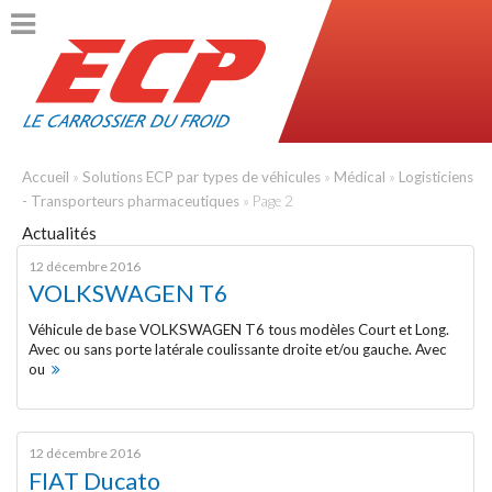
ACCUEIL
PRÉSENTATION
Accueil
»
Solutions ECP par types de véhicules
»
Médical
»
Logisticiens
- Transporteurs pharmaceutiques
»
Page 2
L’entreprise
Actualités
12 décembre 2016
Règlementation et certifications
VOLKSWAGEN T6
Véhicule de base VOLKSWAGEN T6 tous modèles Court et Long.
L’innovation
Avec ou sans porte latérale coulissante droite et/ou gauche. Avec
ou
Historique
PRODUITS
12 décembre 2016
FIAT Ducato